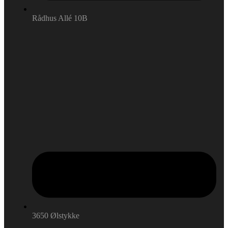
Rådhus Allé 10B
3650 Ølstykke