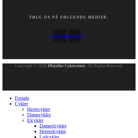
FØLG OS PÅ FØLGENDE MEDIER:
Facebook
Instagram
Copyright © 2026
Ølstykke Cykelcenter
. All Rights Reserved.
Forside
Cykler
Herrecykler
Damecykler
Elcykler
Dameelcykler
Herreelcykler
Ladcykler