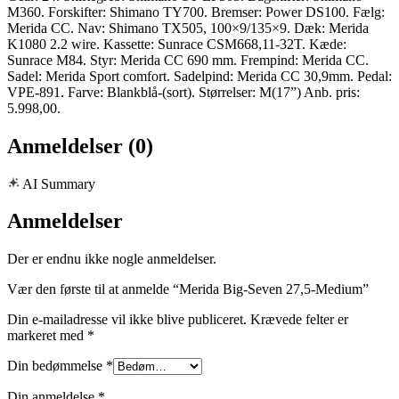
M360. Forskifter: Shimano TY700. Bremser: Power DS100. Fælg:
Merida CC. Nav: Shimano TX505, 100×9/135×9. Dæk: Merida
K1080 2.2 wire. Kassette: Sunrace CSM668,11-32T. Kæde:
Sunrace M84. Styr: Merida CC 690 mm. Frempind: Merida CC.
Sadel: Merida Sport comfort. Sadelpind: Merida CC 30,9mm. Pedal:
VPE-891. Farve: Blankblå-(sort). Størrelser: M(17”) Anb. pris:
5.998,00.
Anmeldelser (0)
AI Summary
Anmeldelser
Der er endnu ikke nogle anmeldelser.
Vær den første til at anmelde “Merida Big-Seven 27,5-Medium”
Din e-mailadresse vil ikke blive publiceret.
Krævede felter er
markeret med
*
Din bedømmelse
*
Din anmeldelse
*