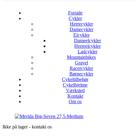
Forside
Cykler
Herrecykler
Damecykler
Elcykler
Dameelcykler
Herreelcykler
Ladcykler
Mountainbikes
Gravel
Racercykler
Børnecykler
Cykeltilbehør
Cykelhjelme
Værksted
Kontakt
Om os
Ikke på lager - kontakt os