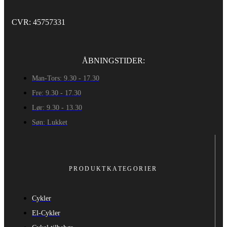
CVR: 45757331
ÅBNINGSTIDER:
Man-Tors: 9.30 - 17.30
Fre: 9.30 - 17.30
Lør: 9.30 - 13.30
Søn: Lukket
PRODUKTKATEGORIER
Cykler
El-Cykler