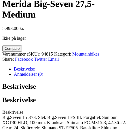
Merida Big-Seven 27,5-
Medium
5.998,00
kr.
Ikke på lager
Compare
Varenummer (SKU):
94815
Kategori:
Mountainbikes
Share:
Facebook
Twitter
Email
Beskrivelse
Anmeldelser (0)
Beskrivelse
Beskrivelse
Beskrivelse
Big.Seven 15-3×8. Stel: Big.Seven TFS III. Forgaffel: Suntour
XCT30 HLO, 100 mm. Kranksæt: Shimano FC-M315-3; 42-36-22.
Gear: 24. Skiftegreb: Shimano ST-EF505. Bagskifter: Shimano