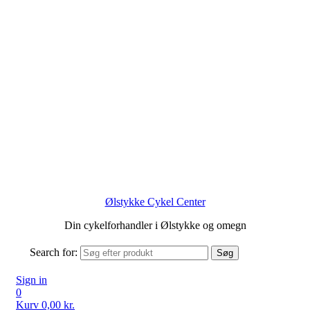
Ølstykke Cykel Center
Din cykelforhandler i Ølstykke og omegn
Search for:
Søg
Sign in
0
Kurv
0,00
kr.