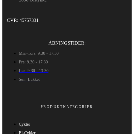
CVR: 45757331
ÅBNINGSTIDER:
Man-Tors: 9.30 - 17.30
Fre: 9.30 - 17.30
Lør: 9.30 - 13.30
Søn: Lukket
PRODUKTKATEGORIER
Cykler
El-Cykler