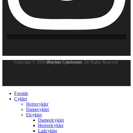
Copyright © 2026
Ølstykke Cykelcenter
. All Rights Reserved.
Forside
Cykler
Herrecykler
Damecykler
Elcykler
Dameelcykler
Herreelcykler
Ladcykler