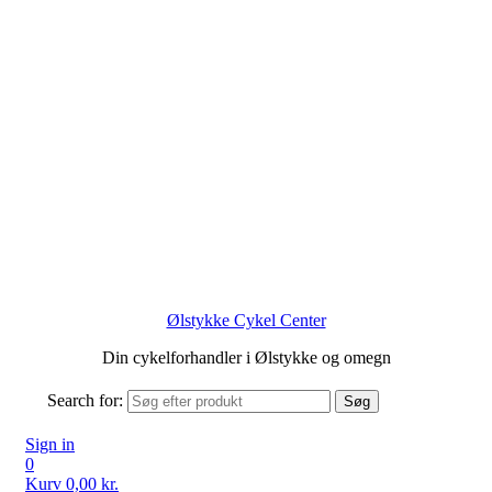
Ølstykke Cykel Center
Din cykelforhandler i Ølstykke og omegn
Search for:
Søg
Sign in
0
Kurv
0,00
kr.