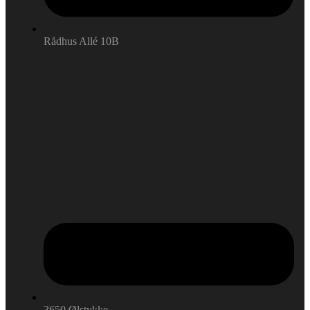
Rådhus Allé 10B
3650 Ølstykke