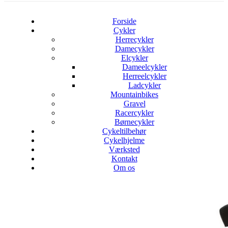
Forside
Cykler
Herrecykler
Damecykler
Elcykler
Dameelcykler
Herreelcykler
Ladcykler
Mountainbikes
Gravel
Racercykler
Børnecykler
Cykeltilbehør
Cykelhjelme
Værksted
Kontakt
Om os