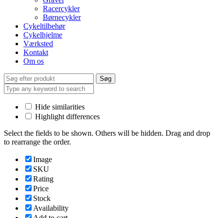
Racercykler
Børnecykler
Cykeltilbehør
Cykelhjelme
Værksted
Kontakt
Om os
Search
Søg
for:
Hide similarities
Highlight differences
Select the fields to be shown. Others will be hidden. Drag and drop
to rearrange the order.
Image
SKU
Rating
Price
Stock
Availability
Add to cart