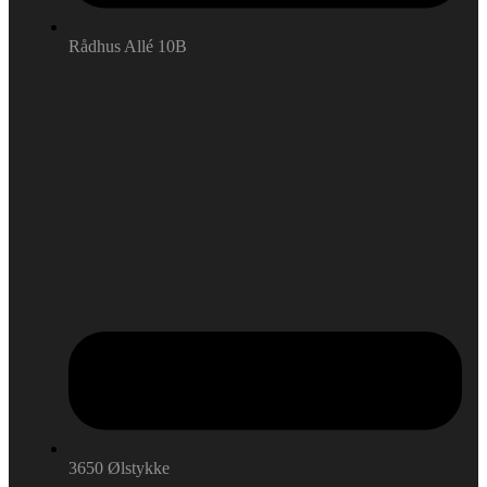
Rådhus Allé 10B
3650 Ølstykke