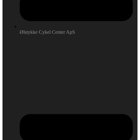
Ølstykke Cykel Center ApS