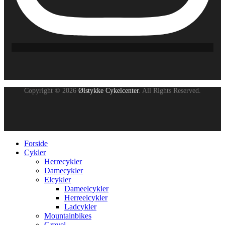
Copyright © 2026
Ølstykke Cykelcenter
. All Rights Reserved.
Forside
Cykler
Herrecykler
Damecykler
Elcykler
Dameelcykler
Herreelcykler
Ladcykler
Mountainbikes
Gravel