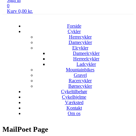
Sign in
0
Kurv
0,00
kr.
Forside
Cykler
Herrecykler
Damecykler
Elcykler
Dameelcykler
Herreelcykler
Ladcykler
Mountainbikes
Gravel
Racercykler
Børnecykler
Cykeltilbehør
Cykelhjelme
Værksted
Kontakt
Om os
MailPoet Page