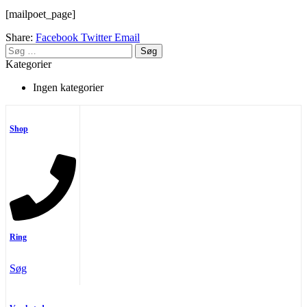
[mailpoet_page]
Share:
Facebook
Twitter
Email
Søg
efter:
Kategorier
Ingen kategorier
Shop
Ring
Søg