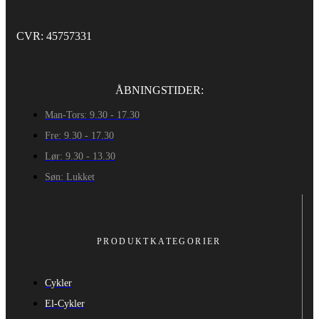
CVR: 45757331
ÅBNINGSTIDER:
Man-Tors: 9.30 - 17.30
Fre: 9.30 - 17.30
Lør: 9.30 - 13.30
Søn: Lukket
PRODUKTKATEGORIER
Cykler
El-Cykler