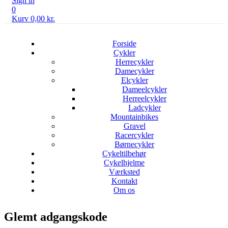
Sign in
0
Kurv
0,00
kr.
Forside
Cykler
Herrecykler
Damecykler
Elcykler
Dameelcykler
Herreelcykler
Ladcykler
Mountainbikes
Gravel
Racercykler
Børnecykler
Cykeltilbehør
Cykelhjelme
Værksted
Kontakt
Om os
Glemt adgangskode