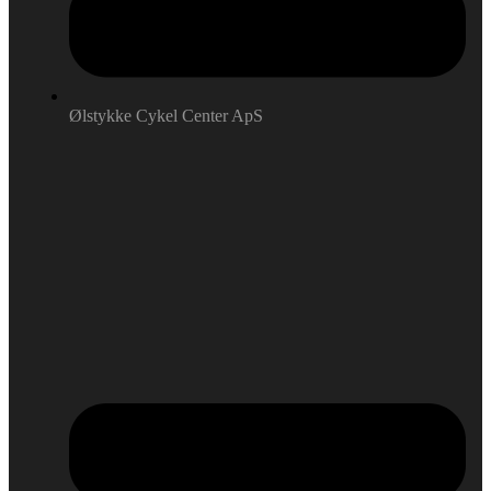
Ølstykke Cykel Center ApS