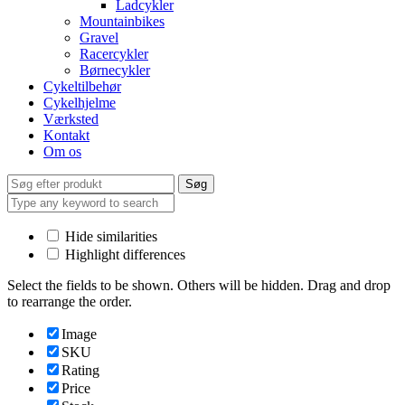
Ladcykler
Mountainbikes
Gravel
Racercykler
Børnecykler
Cykeltilbehør
Cykelhjelme
Værksted
Kontakt
Om os
Search
Søg
for:
Hide similarities
Highlight differences
Select the fields to be shown. Others will be hidden. Drag and drop
to rearrange the order.
Image
SKU
Rating
Price