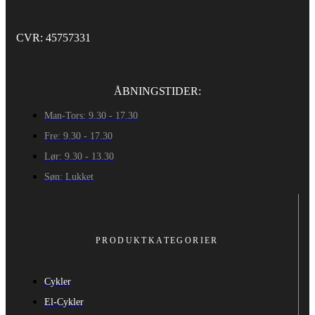
CVR: 45757331
ÅBNINGSTIDER:
Man-Tors: 9.30 - 17.30
Fre: 9.30 - 17.30
Lør: 9.30 - 13.30
Søn: Lukket
PRODUKTKATEGORIER
Cykler
El-Cykler