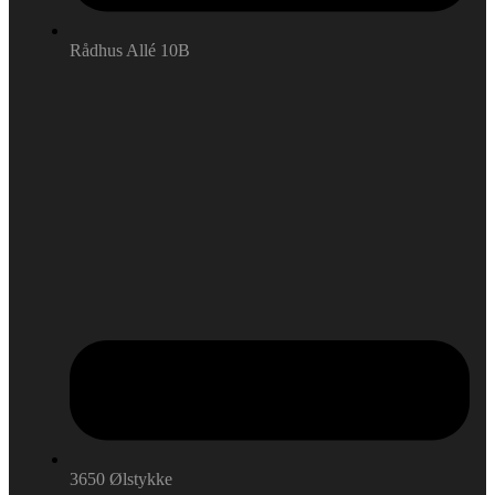
Rådhus Allé 10B
3650 Ølstykke