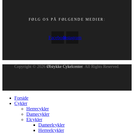
FØLG OS PÅ FØLGENDE MEDIER:
Facebook
Instagram
Copyright © 2026
Ølstykke Cykelcenter
. All Rights Reserved.
Forside
Cykler
Herrecykler
Damecykler
Elcykler
Dameelcykler
Herreelcykler