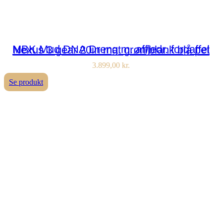
MBK Mud DNA Dreng m. affjedr. forgaffel Nexus 3 gear 20in mat grøn/blank blå pet
3.899,00
kr.
Se produkt