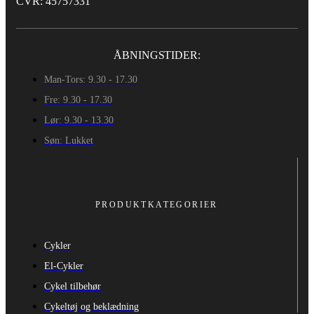
CVR: 45757331
ÅBNINGSTIDER:
Man-Tors: 9.30 - 17.30
Fre: 9.30 - 17.30
Lør: 9.30 - 13.30
Søn: Lukket
PRODUKTKATEGORIER
Cykler
El-Cykler
Cykel tilbehør
Cykeltøj og beklædning