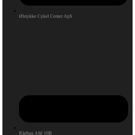
Ølstykke Cykel Center ApS
Rådhus Allé 10B