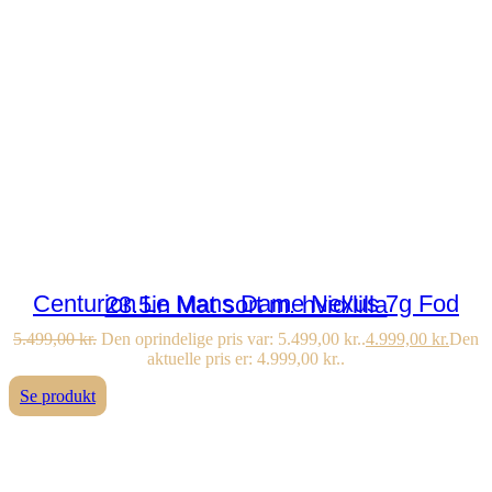
Centurion Le Mans Dame Nexus 7g Fod 23.5in Mat sort m. hvid/lilla
5.499,00
kr.
Den oprindelige pris var: 5.499,00 kr..
4.999,00
kr.
Den
aktuelle pris er: 4.999,00 kr..
Se produkt