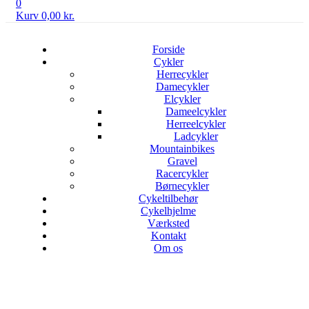
0
Kurv
0,00
kr.
Forside
Cykler
Herrecykler
Damecykler
Elcykler
Dameelcykler
Herreelcykler
Ladcykler
Mountainbikes
Gravel
Racercykler
Børnecykler
Cykeltilbehør
Cykelhjelme
Værksted
Kontakt
Om os