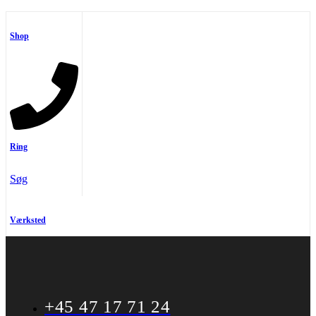
Shop
Ring
Søg
Værksted
+45 47 17 71 24