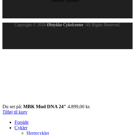
Copyright © 2026
Ølstykke Cykelcenter
. All Rights Reserved.
Du ser på:
MBK Mud DNA 24″
4.899,00
kr.
Tilføj til kurv
Forside
Cykler
Herrecykler