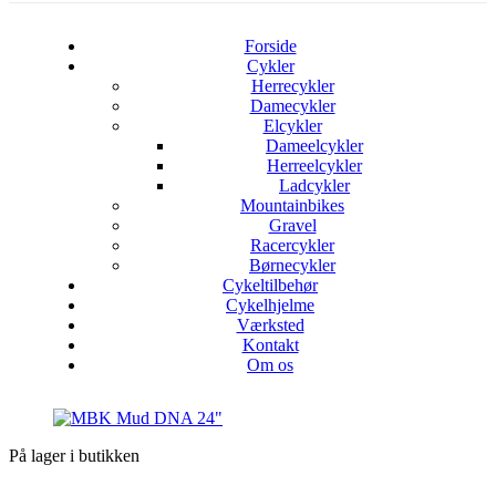
Forside
Cykler
Herrecykler
Damecykler
Elcykler
Dameelcykler
Herreelcykler
Ladcykler
Mountainbikes
Gravel
Racercykler
Børnecykler
Cykeltilbehør
Cykelhjelme
Værksted
Kontakt
Om os
På lager i butikken