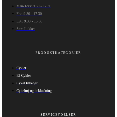
Man-Tors: 9.30 - 17.30
Fre: 9.30 - 17.30
Lør: 9.30 - 13.30
Søn: Lukket
PRODUKTKATEGORIER
Cykler
El-Cykler
Cykel tilbehør
Cykeltøj og beklædning
SERVICEYDELSER