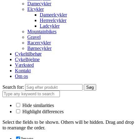
Damecykler
Elcykler
Dameelcykler
Herreelcykler
Ladcykler
Mountainbikes
Gravel
Racercykler
Børnecykler
Cykeltilbehør
Cykelhjelme
Værksted
Kontakt
Om os
Search for:
Søg
Hide similarities
Highlight differences
Select the fields to be shown. Others will be hidden. Drag and drop
to rearrange the order.
Image