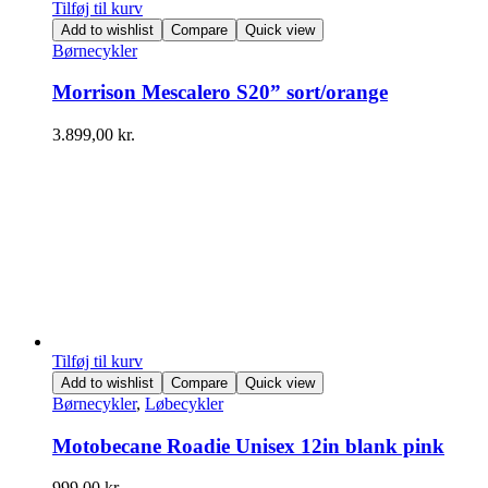
Tilføj til kurv
Add to wishlist
Compare
Quick view
Børnecykler
Morrison Mescalero S20” sort/orange
3.899,00
kr.
Tilføj til kurv
Add to wishlist
Compare
Quick view
Børnecykler
,
Løbecykler
Motobecane Roadie Unisex 12in blank pink
999,00
kr.