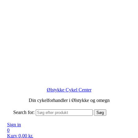
Ølstykke Cykel Center
Din cykelforhandler i Ølstykke og omegn
Search for:
Søg
Sign in
0
Kurv
0,00
kr.