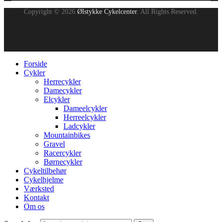
Copyright © 2026
Ølstykke Cykelcenter
. All Rights Reserved.
Forside
Cykler
Herrecykler
Damecykler
Elcykler
Dameelcykler
Herreelcykler
Ladcykler
Mountainbikes
Gravel
Racercykler
Børnecykler
Cykeltilbehør
Cykelhjelme
Værksted
Kontakt
Om os