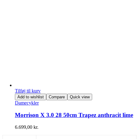
Tilføj til kurv
Add to wishlist
Compare
Quick view
Damecykler
Morrison X 3.0 28 50cm Trapez anthracit lime
6.699,00
kr.