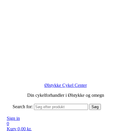
Ølstykke Cykel Center
Din cykelforhandler i Ølstykke og omegn
Search for:
Søg
Sign in
0
Kurv
0,00
kr.