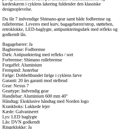
kædeskærm i cyklens lakering fuldender den klassiske
designoplevelse.
Du får 7 indvendige Shimano-gear samt både fodbremse og
rullebremse. Leveres med kurv, bagagebærer/strop, støtteben,
retroklokke, LED-baglygte, antipunkteringsdæk med refleks og
godkendt lås.
Bagagebærer: Ja
Bagbremse: Fodbremse
Dæk: Antipunktering med refleks / sort
Forbremse: Shimano rullebremse
Forgaffel: Aluminium
Frempind: Justerbar
Fælge: Dobbeltbundet fælge i cyklens farve
Garanti: 20 års garanti mod stelbrud
Gear: Nexus 7
Geartype: Indvendig gear
Handlebar: Aluminium 600 mm 40°
Håndtag: Eksklusive håndtag med Norden logo
Krankboks: Lukkede lejer
Kæde: Galvaniseret
Lys: LED baglygte
Lås: DVN godkendt
Ringeklokke: Ja