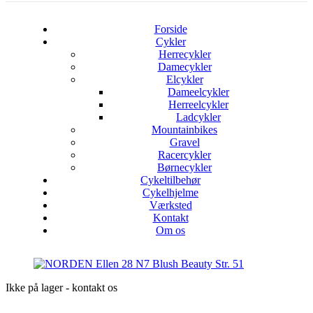
Forside
Cykler
Herrecykler
Damecykler
Elcykler
Dameelcykler
Herreelcykler
Ladcykler
Mountainbikes
Gravel
Racercykler
Børnecykler
Cykeltilbehør
Cykelhjelme
Værksted
Kontakt
Om os
Ikke på lager - kontakt os