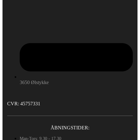
3650 Ølstykke
CVR: 45757331
ÅBNINGSTIDER:
Man-Tors: 9.30 - 17.30