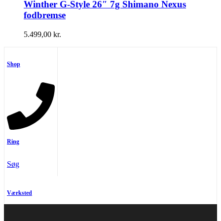
Winther G-Style 26″ 7g Shimano Nexus
fodbremse
5.499,00
kr.
Shop
Ring
Søg
Værksted