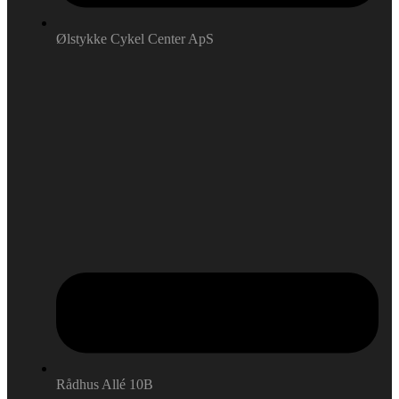
Ølstykke Cykel Center ApS
Rådhus Allé 10B