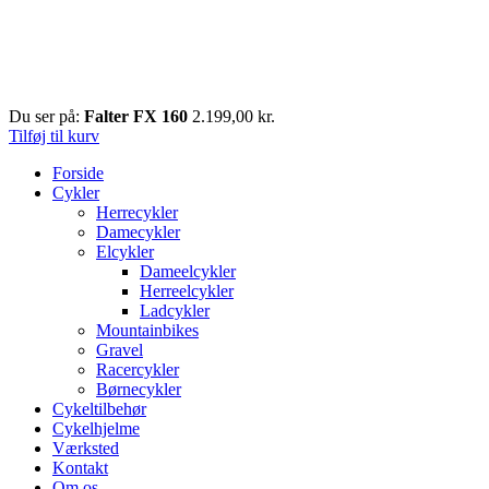
Du ser på:
Falter FX 160
2.199,00
kr.
Tilføj til kurv
Forside
Cykler
Herrecykler
Damecykler
Elcykler
Dameelcykler
Herreelcykler
Ladcykler
Mountainbikes
Gravel
Racercykler
Børnecykler
Cykeltilbehør
Cykelhjelme
Værksted
Kontakt
Om os