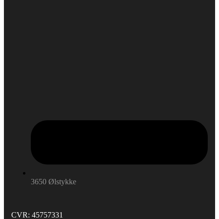
3650 Ølstykke
CVR: 45757331