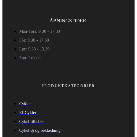
ÅBNINGSTIDER:
Man-Tors: 9.30 - 17.30
Fre: 9.30 - 17.30
Lør: 9.30 - 13.30
Søn: Lukket
PRODUKTKATEGORIER
Cykler
El-Cykler
Cykel tilbehør
Cykeltøj og beklædning