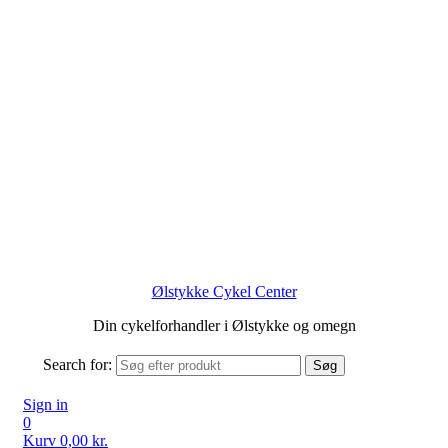
Ølstykke Cykel Center
Din cykelforhandler i Ølstykke og omegn
Search for:
Søg
Sign in
0
Kurv
0,00
kr.