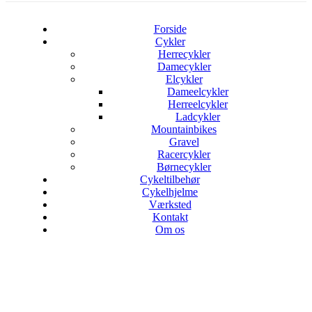
Forside
Cykler
Herrecykler
Damecykler
Elcykler
Dameelcykler
Herreelcykler
Ladcykler
Mountainbikes
Gravel
Racercykler
Børnecykler
Cykeltilbehør
Cykelhjelme
Værksted
Kontakt
Om os